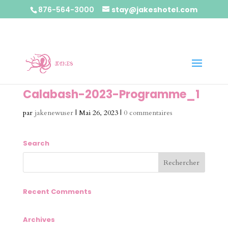
876-564-3000
stay@jakeshotel.com
Calabash-2023-Programme_1
par
jakenewuser
|
Mai 26, 2023
|
0 commentaires
Search
Recent Comments
Archives