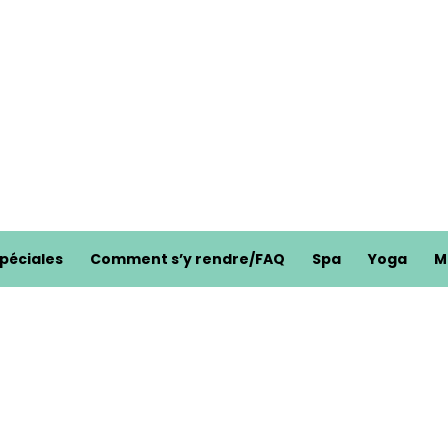
spéciales
Comment s’y rendre/FAQ
Spa
Yoga
M