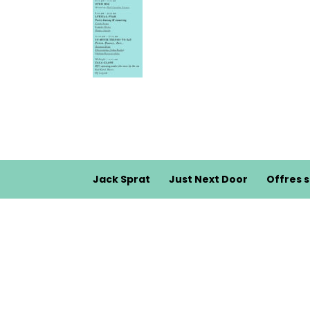
Jack Sprat
Just Next Door
Offres 