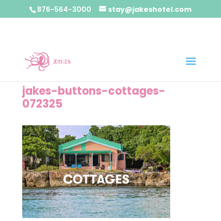
876-564-3000
stay@jakeshotel.com
jakes-buttons-cottages-
072325