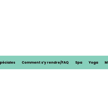
spéciales
Comment s’y rendre/FAQ
Spa
Yoga
M