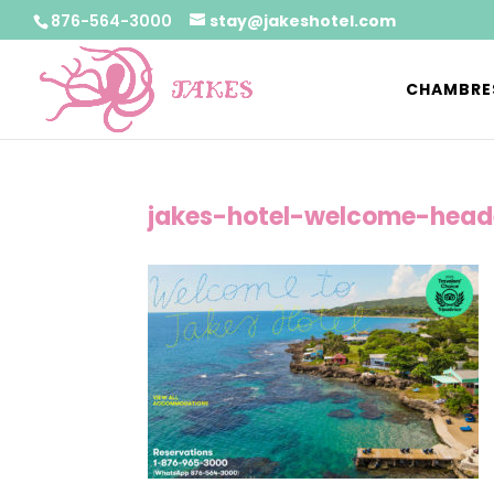
876-564-3000
stay@jakeshotel.com
CHAMBRE
jakes-hotel-welcome-head