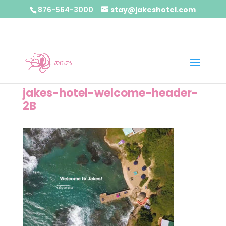
876-564-3000
stay@jakeshotel.com
jakes-hotel-welcome-header-
2B