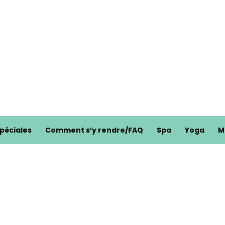
spéciales
Comment s’y rendre/FAQ
Spa
Yoga
M