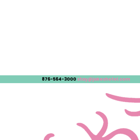
876-564-3000
stay@jakeshotel.com