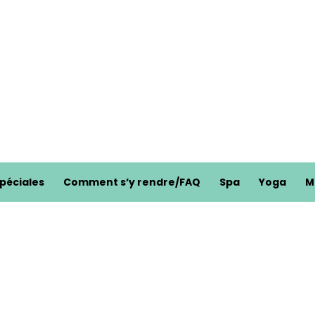
spéciales
Comment s’y rendre/FAQ
Spa
Yoga
M