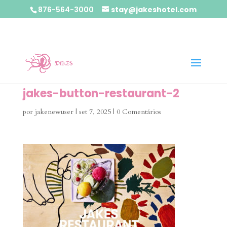
876-564-3000
stay@jakeshotel.com
jakes-button-restaurant-2
por
jakenewuser
|
set 7, 2025
|
0 Comentários