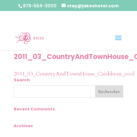
876-564-3000
stay@jakeshotel.com
2011_03_CountryAndTownHouse_C
2011_03_CountryAndTownHouse_Caribbean_cool
Search
Recent Comments
Archives