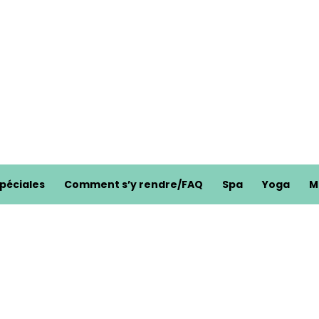
spéciales
Comment s’y rendre/FAQ
Spa
Yoga
M