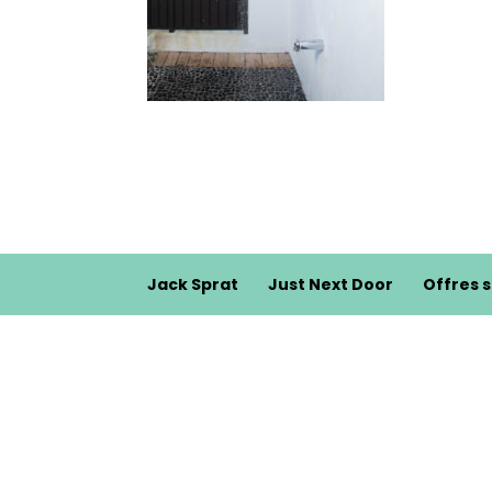
Jack Sprat
Just Next Door
Offres 