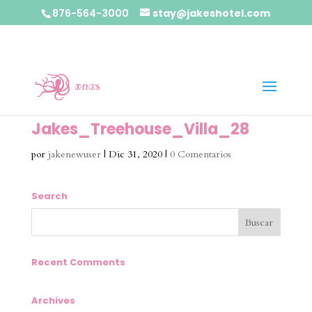
876-564-3000
stay@jakeshotel.com
Jakes_Treehouse_Villa_28
por
jakenewuser
|
Dic 31, 2020
|
0 Comentarios
Search
Recent Comments
Archives