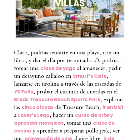
Claro, podrías sentarte en una playa, con un
libro, y dar el día por terminado. O, podría…
tomar una
al amanecer, pedir
clase de yoga
un desayuno callaloo en
,
Smurf’s Cafe
lanzarse en tirolina a través de las cascadas de
, probar el circuito de cuerdas en el
YS Falls
, explorar
Breds Treasure Beach Sports Park
las
de Treasure Beach,
cinco playas
ir en bici
a
, hacer un
Lover’s Leap
curso de arte y
, tomar una
aprender mosaicos
clase de
y aprender a preparar pollo jerk, ver
cocina
una
al aire libre,
proyección de cine
ir de