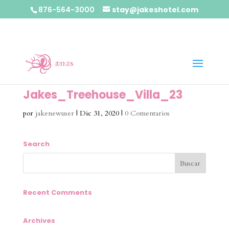
876-564-3000
stay@jakeshotel.com
Jakes_Treehouse_Villa_23
por
jakenewuser
|
Dic 31, 2020
|
0 Comentarios
Search
Recent Comments
Archives