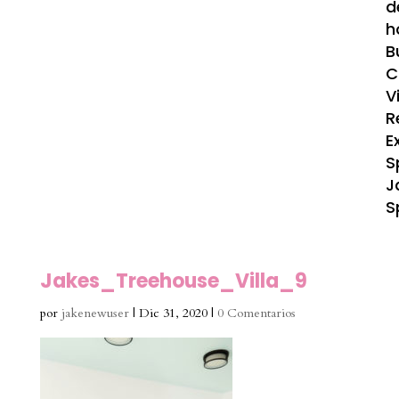
d
h
B
C
V
R
E
S
J
S
Jakes_Treehouse_Villa_9
por
jakenewuser
|
Dic 31, 2020
|
0 Comentarios