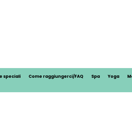
e speciali
Come raggiungerci/FAQ
Spa
Yoga
M