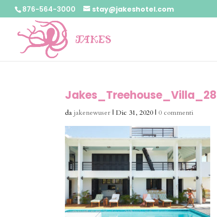
876-564-3000
stay@jakeshotel.com
Jakes_Treehouse_Villa_28
da
jakenewuser
|
Dic 31, 2020
|
0 commenti