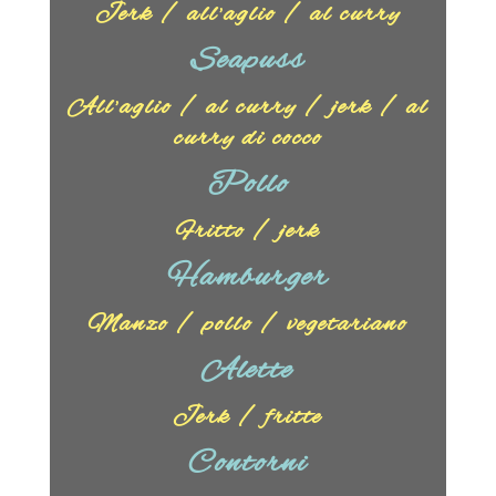
Jerk / all’aglio / al curry
Seapuss
All’aglio / al curry / jerk / al
curry di cocco
Pollo
Fritto / jerk
Hamburger
Manzo / pollo / vegetariano
Alette
Jerk / fritte
Contorni