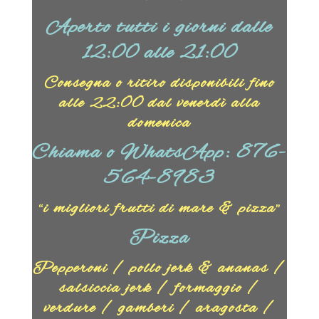
Aperto tutti i giorni dalle
12:00 alle 21:00
Consegna o ritiro disponibili fino
alle 22:00 dal venerdì alla
domenica
Chiama o WhatsApp: 876-
564-8983
“i migliori frutti di mare & pizza”
Pizza
Pepperoni / pollo jerk & ananas /
salsiccia jerk / formaggio /
verdure / gamberi / aragosta /