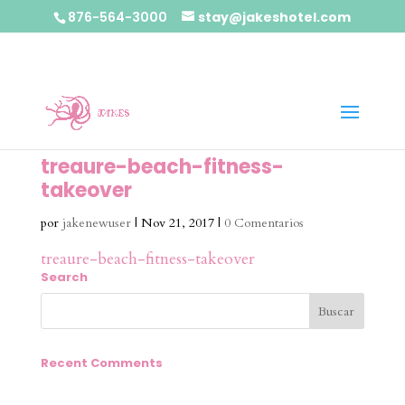
876-564-3000
stay@jakeshotel.com
treaure-beach-fitness-
takeover
por
jakenewuser
|
Nov 21, 2017
|
0 Comentarios
treaure-beach-fitness-takeover
Search
Recent Comments