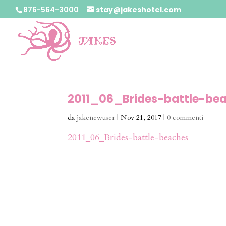
876-564-3000
stay@jakeshotel.com
2011_06_Brides-battle-be
da
jakenewuser
|
Nov 21, 2017
|
0 commenti
2011_06_Brides-battle-beaches