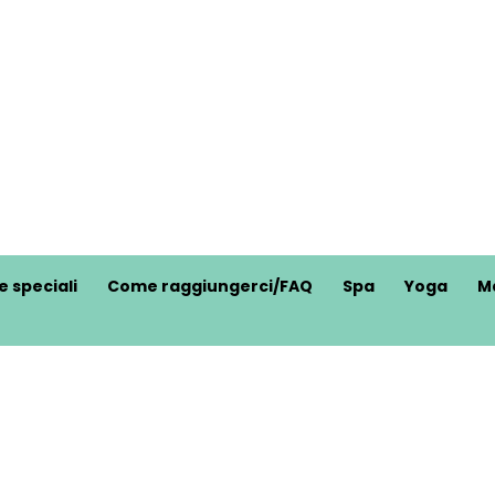
e speciali
Come raggiungerci/FAQ
Spa
Yoga
M