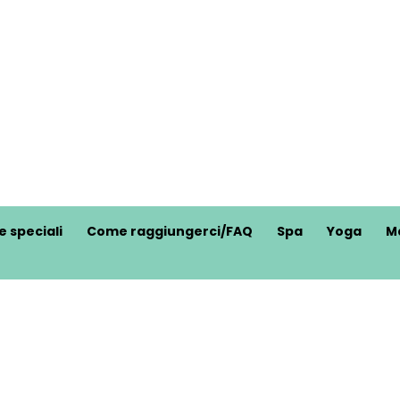
e speciali
Come raggiungerci/FAQ
Spa
Yoga
M