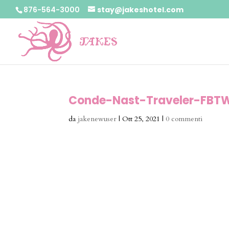
876-564-3000
stay@jakeshotel.com
Conde-Nast-Traveler-FBT
da
jakenewuser
|
Ott 25, 2021
|
0 commenti