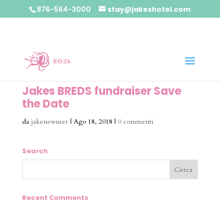
876-564-3000
stay@jakeshotel.com
Jakes BREDS fundraiser Save
the Date
da
jakenewuser
|
Ago 18, 2018
|
0 commenti
Search
Recent Comments