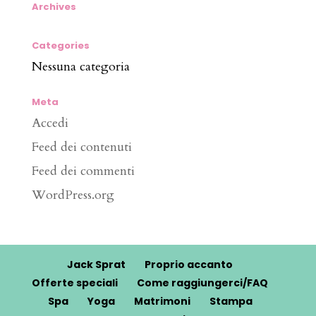
Archives
Categories
Nessuna categoria
Meta
Accedi
Feed dei contenuti
Feed dei commenti
WordPress.org
Jack Sprat
Proprio accanto
Offerte speciali
Come raggiungerci/FAQ
Spa
Yoga
Matrimoni
Stampa