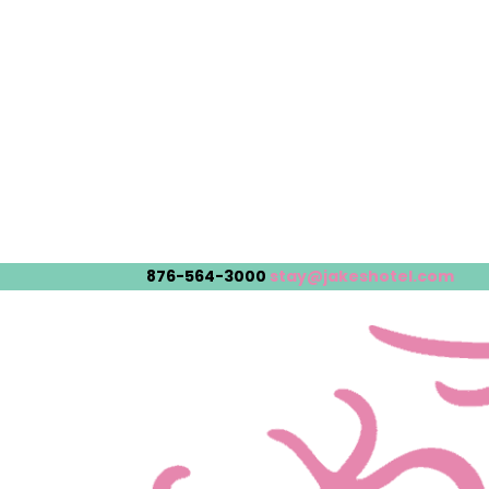
876-564-3000
stay@jakeshotel.com