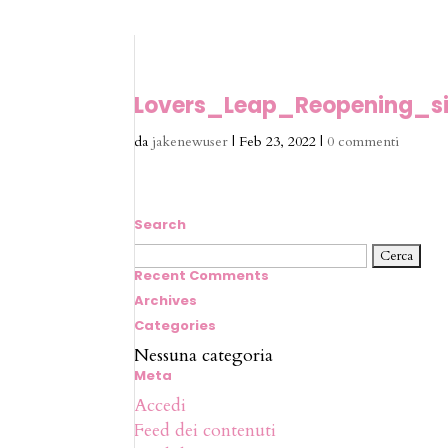
Lovers_Leap_Reopening_si
da
jakenewuser
|
Feb 23, 2022
|
0 commenti
Search
Ricerca
per:
Recent Comments
Archives
Categories
Nessuna categoria
Meta
Accedi
Feed dei contenuti