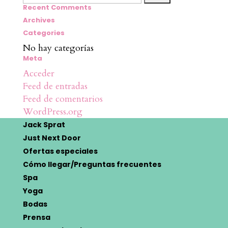
Recent Comments
Archives
Categories
No hay categorías
Meta
Acceder
Feed de entradas
Feed de comentarios
WordPress.org
Jack Sprat
Just Next Door
Ofertas especiales
Cómo llegar/Preguntas frecuentes
Spa
Yoga
Bodas
Prensa