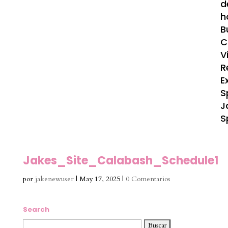
d
h
B
C
V
R
E
S
J
S
Jakes_Site_Calabash_Schedule1
por
jakenewuser
|
May 17, 2025
|
0 Comentarios
Search
Buscar: