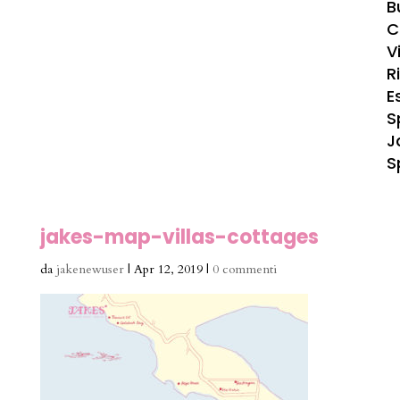
B
C
Vi
R
E
S
J
S
jakes-map-villas-cottages
da
jakenewuser
|
Apr 12, 2019
|
0 commenti