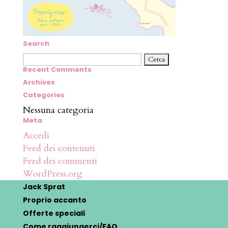
Search
Ricerca
per:
Recent Comments
Archives
Categories
Nessuna categoria
Meta
Accedi
Feed dei contenuti
Feed dei commenti
WordPress.org
Jack Sprat
Proprio accanto
Offerte speciali
Come raggiungerci/FAQ