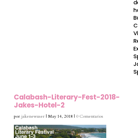
d
h
B
C
V
R
E
S
J
S
Calabash-Literary-Fest-2018-
Jakes-Hotel-2
por
jakenewuser
|
May 14, 2018
|
0 Comentarios