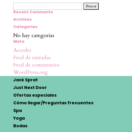
Buscar:
Recent Comments
Archives
Categories
No hay categorías
Meta
Acceder
Feed de entradas
Feed de comentarios
WordPress.org
Jack Sprat
Just Next Door
Ofertas especiales
Cómo llegar/Preguntas frecuentes
Spa
Yoga
Bodas