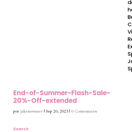
d
h
B
C
V
R
E
S
J
S
End-of-Summer-Flash-Sale-
20%-Off-extended
por
jakenewuser
|
Sep 20, 2023
|
0 Comentarios
Search