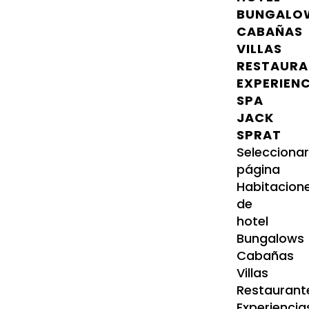
BUNGALO
CABAÑAS
VILLAS
RESTAURA
EXPERIEN
SPA
JACK
SPRAT
Selecciona
página
Habitacion
de
hotel
Bungalows
Cabañas
Villas
Restaurant
Experiencia