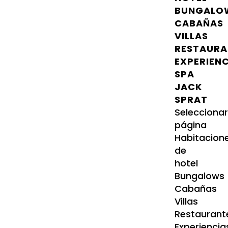
BUNGALO
CABAÑAS
VILLAS
RESTAURA
EXPERIEN
SPA
JACK
SPRAT
Selecciona
página
Habitacion
de
hotel
Bungalows
Cabañas
Villas
Restaurant
Experiencia