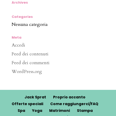
Archives
Categories
Nessuna categoria
Meta
Accedi
Feed dei contenuti
Feed dei commenti
WordPress.org
Jack Sprat
Proprio accanto
Offerte speciali
Come raggiungerci/FAQ
Spa
Yoga
Matrimoni
Stampa