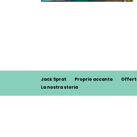
Jack Sprat
Proprio accanto
Offert
La nostra storia