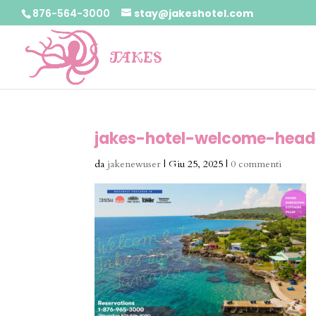
876-564-3000
stay@jakeshotel.com
jakes-hotel-welcome-hea
da
jakenewuser
|
Giu 25, 2025
|
0 commenti