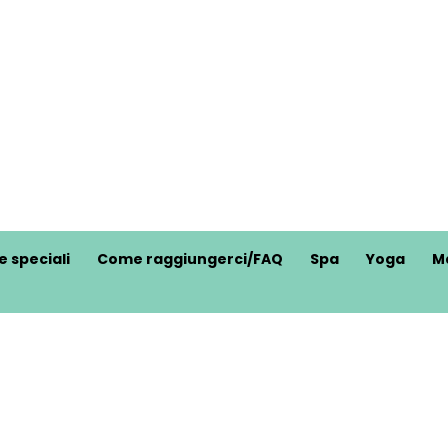
e speciali
Come raggiungerci/FAQ
Spa
Yoga
M