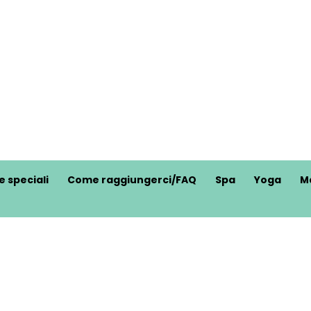
e speciali
Come raggiungerci/FAQ
Spa
Yoga
M