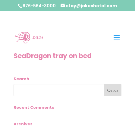
876-564-3000
stay@jakeshotel.com
SeaDragon tray on bed
Search
Recent Comments
Archives