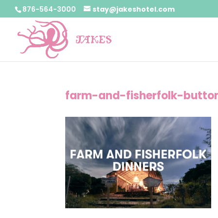
876-564-3000
stay@jakeshotel.com
farm-and-fisherfolk-butto