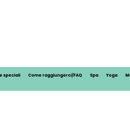
e speciali
Come raggiungerci/FAQ
Spa
Yoga
M