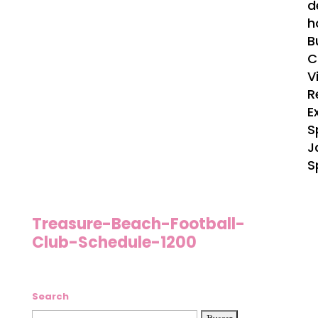
d
h
B
C
V
R
E
S
J
S
Treasure-Beach-Football-
Club-Schedule-1200
Search
Buscar: