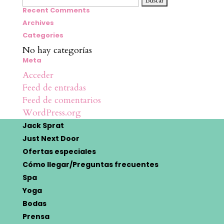
Recent Comments
Archives
Categories
No hay categorías
Meta
Acceder
Feed de entradas
Feed de comentarios
WordPress.org
Jack Sprat
Just Next Door
Ofertas especiales
Cómo llegar/Preguntas frecuentes
Spa
Yoga
Bodas
Prensa