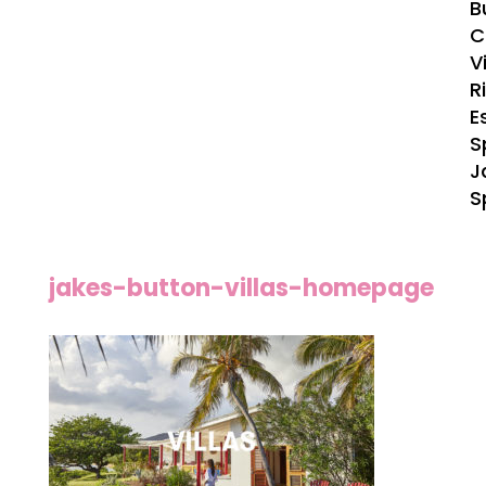
B
C
Vi
R
E
S
J
S
jakes-button-villas-homepage