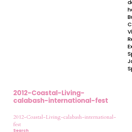
d
h
B
C
V
R
E
S
J
S
2012-Coastal-Living-
calabash-international-fest
2012-Coastal-Living-calabash-international-
fest
Search