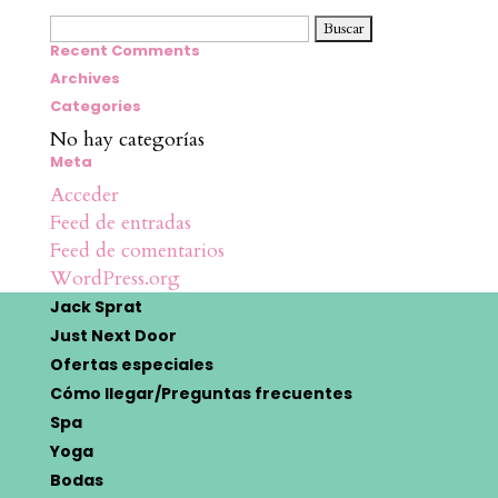
Buscar:
Recent Comments
Archives
Categories
No hay categorías
Meta
Acceder
Feed de entradas
Feed de comentarios
WordPress.org
Jack Sprat
Just Next Door
Ofertas especiales
Cómo llegar/Preguntas frecuentes
Spa
Yoga
Bodas