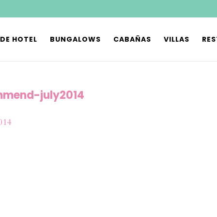
 DE HOTEL
BUNGALOWS
CABAÑAS
VILLAS
RE
mend-july2014
014