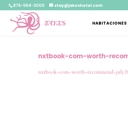
876-564-3000
stay@jakeshotel.com
HABITACIONES
nxtbook-com-worth-recom
nxtbook-com-worth-recommend-july2