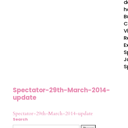
d
h
B
C
V
R
E
S
J
S
Spectator-29th-March-2014-
update
Spectator-29th-March-2014-update
Search
Buscar: