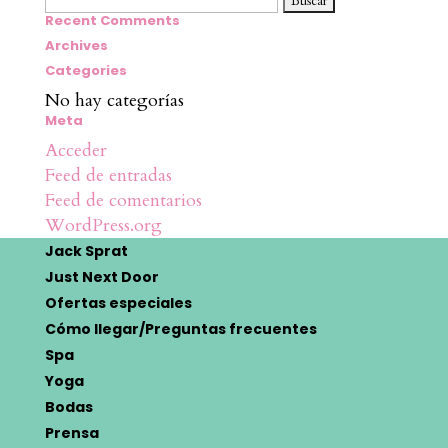
Recent Comments
Archives
Categories
No hay categorías
Meta
Acceder
Feed de entradas
Feed de comentarios
WordPress.org
Jack Sprat
Just Next Door
Ofertas especiales
Cómo llegar/Preguntas frecuentes
Spa
Yoga
Bodas
Prensa