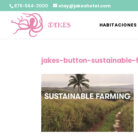
876-564-3000
stay@jakeshotel.com
HABITACIONES
jakes-button-sustainable-