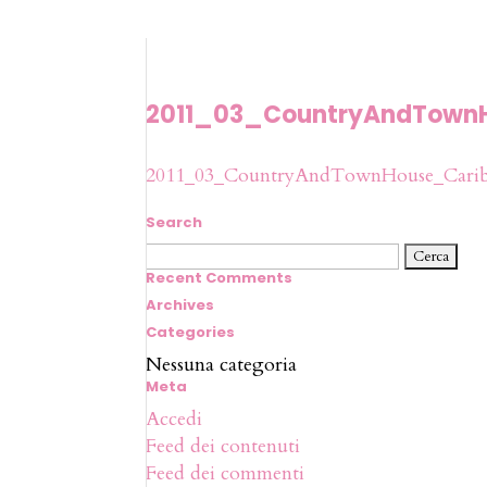
2011_03_CountryAndTown
2011_03_CountryAndTownHouse_Carib
Search
Ricerca
per:
Recent Comments
Archives
Categories
Nessuna categoria
Meta
Accedi
Feed dei contenuti
Feed dei commenti