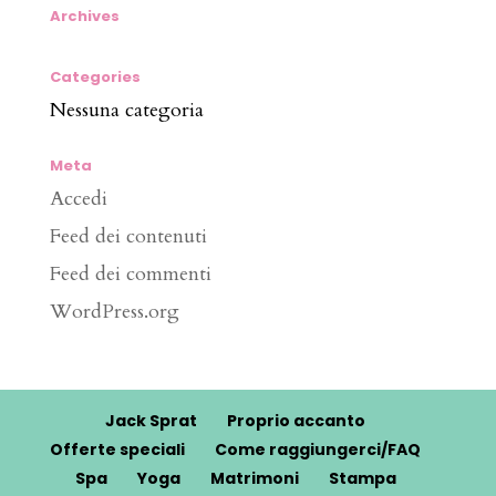
Archives
Categories
Nessuna categoria
Meta
Accedi
Feed dei contenuti
Feed dei commenti
WordPress.org
Jack Sprat
Proprio accanto
Offerte speciali
Come raggiungerci/FAQ
Spa
Yoga
Matrimoni
Stampa