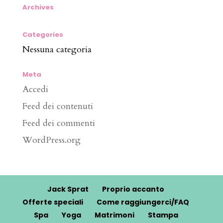
Archives
Categories
Nessuna categoria
Meta
Accedi
Feed dei contenuti
Feed dei commenti
WordPress.org
Jack Sprat
Proprio accanto
Offerte speciali
Come raggiungerci/FAQ
Spa
Yoga
Matrimoni
Stampa