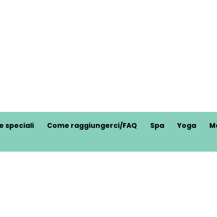
e speciali
Come raggiungerci/FAQ
Spa
Yoga
M