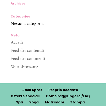
Archives
Categories
Nessuna categoria
Meta
Accedi
Feed dei contenuti
Feed dei commenti
WordPress.org
Jack Sprat
Proprio accanto
Offerte speciali
Come raggiungerci/FAQ
Spa
Yoga
Matrimoni
Stampa