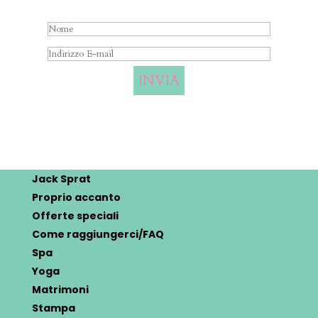
Messaggio di invio con successo
INVIA
Jack Sprat
Proprio accanto
Offerte speciali
Come raggiungerci/FAQ
Spa
Yoga
Matrimoni
Stampa