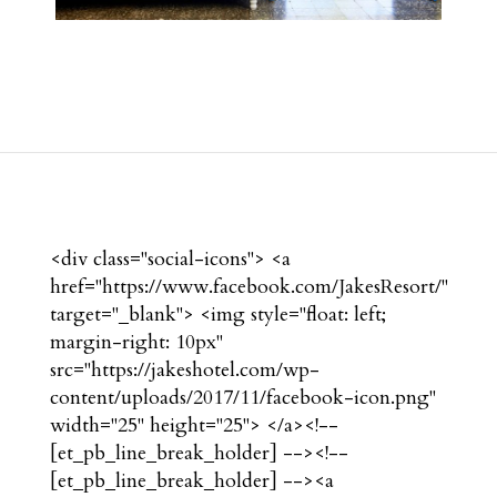
<div class="social-icons"> <a
href="https://www.facebook.com/JakesResort/"
target="_blank"> <img style="float: left;
margin-right: 10px"
src="https://jakeshotel.com/wp-
content/uploads/2017/11/facebook-icon.png"
width="25" height="25"> </a><!--
[et_pb_line_break_holder] --><!--
[et_pb_line_break_holder] --><a