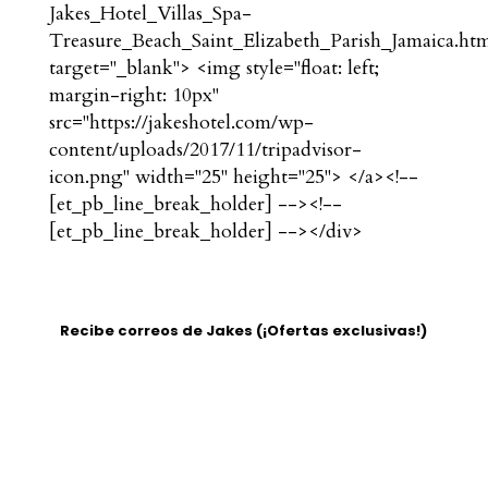
Jakes_Hotel_Villas_Spa-
Treasure_Beach_Saint_Elizabeth_Parish_Jamaica.htm
target="_blank"> <img style="float: left;
margin-right: 10px"
src="https://jakeshotel.com/wp-
content/uploads/2017/11/tripadvisor-
icon.png" width="25" height="25"> </a><!--
[et_pb_line_break_holder] --><!--
[et_pb_line_break_holder] --></div>
Recibe correos de Jakes (¡Ofertas exclusivas!)