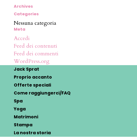
Archives
Categories
Nessuna categoria
Meta
Accedi
Feed dei contenuti
Feed dei commenti
WordPress.org
Jack Sprat
Proprio accanto
Offerte speciali
Come raggiungerci/FAQ
Spa
Yoga
Matrimoni
Stampa
La nostra storia