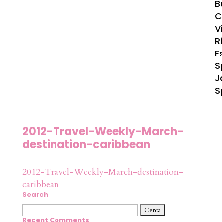
B
C
Vi
R
E
S
J
S
2012-Travel-Weekly-March-
destination-caribbean
2012-Travel-Weekly-March-destination-
caribbean
Search
Ricerca
per:
Recent Comments