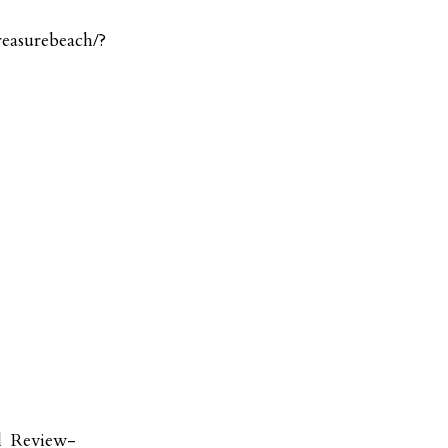
reasurebeach/?
el_Review-