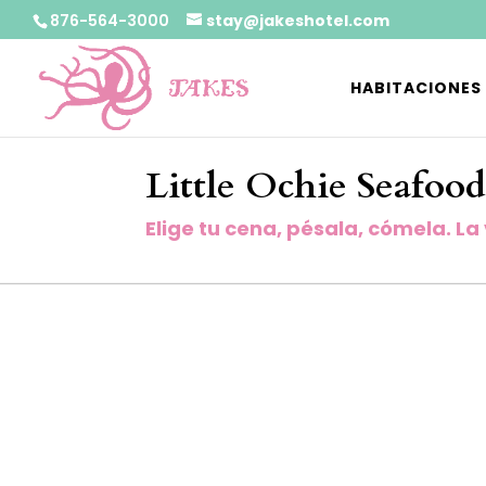
876-564-3000
stay@jakeshotel.com
HABITACIONES
Little Ochie Seafood
Elige tu cena, pésala, cómela. La 