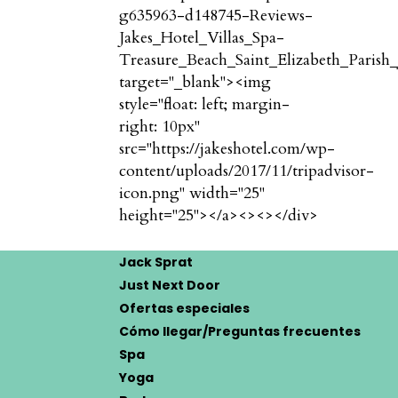
g635963-d148745-Reviews-
Jakes_Hotel_Villas_Spa-
Treasure_Beach_Saint_Elizabeth_Parish_
target="_blank"><img
style="float: left; margin-
right: 10px"
src="https://jakeshotel.com/wp-
content/uploads/2017/11/tripadvisor-
icon.png" width="25"
height="25"></a><
><
></div>
Jack Sprat
Just Next Door
Ofertas especiales
Cómo llegar/Preguntas frecuentes
Spa
Yoga