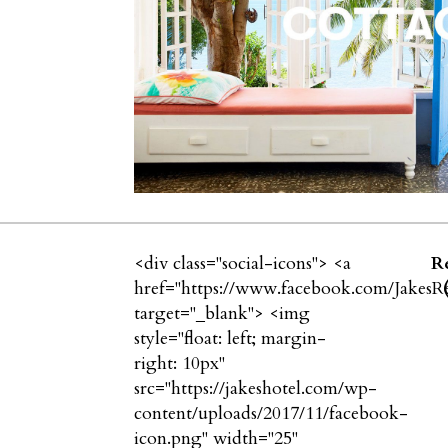
<div class="social-icons"> <a
Re
href="https://www.facebook.com/JakesRe
target="_blank"> <img
style="float: left; margin-
right: 10px"
src="https://jakeshotel.com/wp-
content/uploads/2017/11/facebook-
icon.png" width="25"