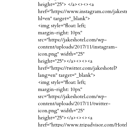
height="25"> </a><
><
><a
href="https://www.instagram.com/jakest
hl=en" target="_blank">
<img style="float: left;
margin-right: 10px"
src="https://jakeshotel.com/wp-
content/uploads/2017/11/instagram-
icon.png" width="25"
height="25"></a><
><
><a
href="https://twitter.com/jakeshotel?
lang=en" target="_blank">
<img style="float: left;
margin-right: 10px"
src="https://jakeshotel.com/wp-
content/uploads/2017/11/twitter-
icon.png" width="25"
height="25"></a><
><
><a
href="https://www.tripadvisor.com/Hot